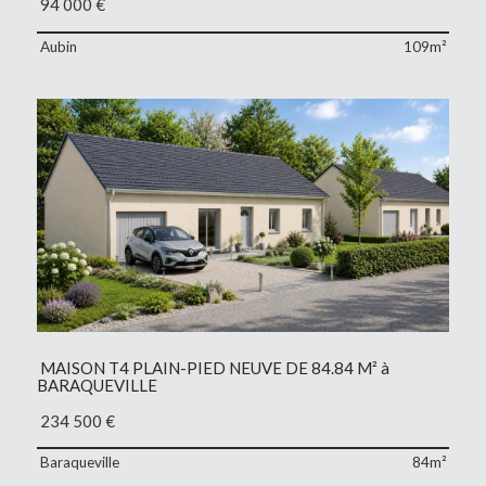
94 000
€
Aubin
109m²
MAISON T4 PLAIN-PIED NEUVE DE 84.84 M² à
BARAQUEVILLE
234 500
€
Baraqueville
84m²