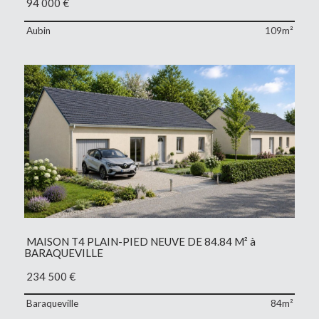
94 000
€
Aubin
109m²
MAISON T4 PLAIN-PIED NEUVE DE 84.84 M² à
BARAQUEVILLE
234 500
€
Baraqueville
84m²