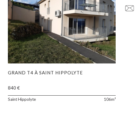
GRAND T4 À SAINT HIPPOLYTE
840 €
D
GRAND
Saint Hippolyte
106m²
T4
EX
DE
106
m²
n
situé