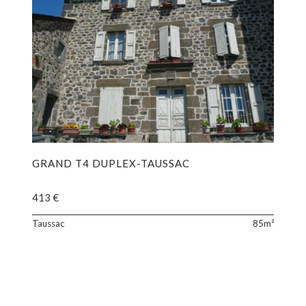
GRAND T4 DUPLEX-TAUSSAC
413 €
GRAN
Taussac
85m²
artement
T4
DUPL
situé
dans
ge,
l'ancie