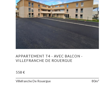
APPARTEMENT T4 - AVEC BALCON -
VILLEFRANCHE DE ROUERGUE
558 €
App
Villefranche De Rouergue
80m²
T4
au
1er
éta