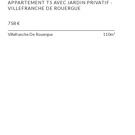
APPARTEMENT T5 AVEC JARDIN PRIVATIF -
VILLEFRANCHE DE ROUERGUE
758 €
tement
Appartem
Villefranche De Rouergue
110m²
de
110
m2
avec
jardin
privatif,
iès,
situé
en
RDC
dans
yroux).
une
ent
résidence
tionné
neuve,