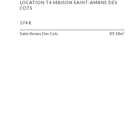
LOCATION T4 MAISON SAINT-AMANS DES
COTS
574 €
Sai
Saint Amans Des Cots
89.18m²
Ama
des
Cot
sit
sur
les
hau
du
pla
de
l'Au
est
un