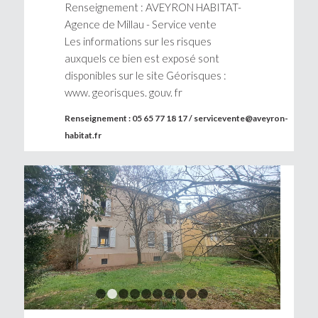
Renseignement : AVEYRON HABITAT-
Agence de Millau - Service vente
Les informations sur les risques
auxquels ce bien est exposé sont
disponibles sur le site Géorisques :
www. georisques. gouv. fr
Renseignement : 05 65 77 18 17 / servicevente@aveyron-
habitat.fr
1
2
3
4
5
6
7
8
9
10