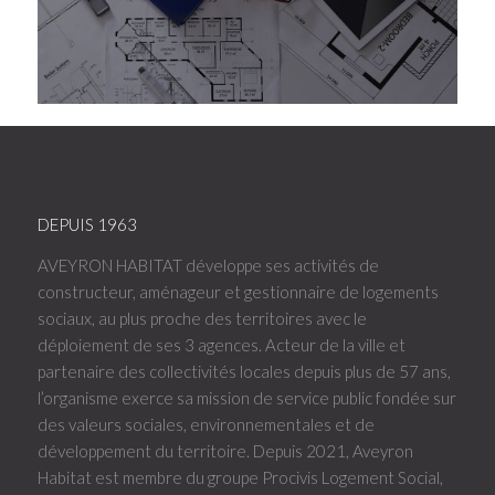
DEPUIS 1963
AVEYRON HABITAT développe ses activités de
constructeur, aménageur et gestionnaire de logements
sociaux, au plus proche des territoires avec le
déploiement de ses 3 agences. Acteur de la ville et
partenaire des collectivités locales depuis plus de 57 ans,
l’organisme exerce sa mission de service public fondée sur
des valeurs sociales, environnementales et de
développement du territoire. Depuis 2021, Aveyron
Habitat est membre du groupe Procivis Logement Social,