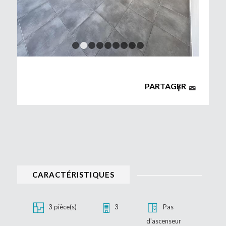
1
2
3
4
5
6
7
8
9
PARTAGER
CARACTÉRISTIQUES
3 pièce(s)
3
Pas
d'ascenseur